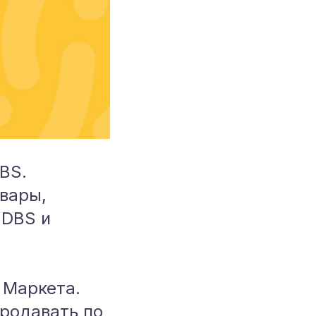
BS.
вары,
 DBS и
 Маркета.
родавать по