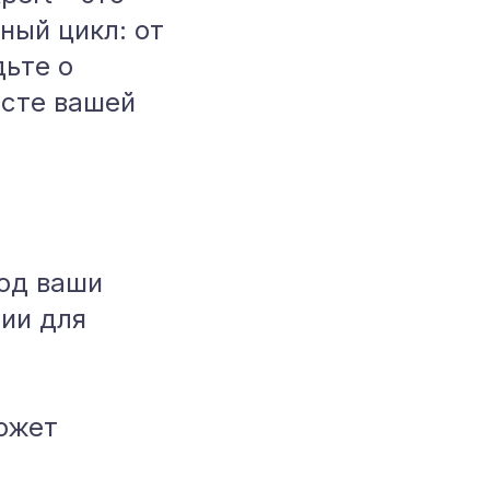
ный цикл: от
дьте о
осте вашей
од ваши
ии для
ожет