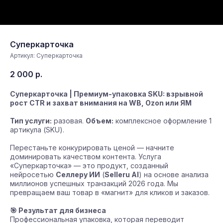
Суперкарточка
Артикул:
Суперкарточка
2 000
р.
Суперкарточка | Премиум-упаковка SKU: взрывной
рост CTR и захват внимания на WB, Ozon или ЯМ
Тип услуги:
разовая.
Объем:
комплексное оформление 1
артикула (SKU).
Перестаньте конкурировать ценой — начните
доминировать качеством контента. Услуга
«Суперкарточка» — это продукт, созданный
нейросетью
Селлеру ИИ
(
Selleru AI
) на основе анализа
миллионов успешных транзакций 2026 года. Мы
превращаем ваш товар в «магнит» для кликов и заказов.
🎯 Результат для бизнеса
Профессиональная упаковка, которая переводит