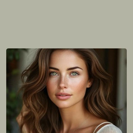
Формат
обучения
.
и оплата
Формат обучения
Формат: Практика с первого клика. Без
лекций, только действия
Это не лекции и не марафоны. Это
система
готовых инструкций
, где вы не учитесь, а сразу
делаете. Каждый курс построен как конструктор
из чётких шагов, которые вы повторяете за
экспертом в реальном времени.
Что входит в каждый курс:
Видео-инструкции:
Короткие ролики (3-10 мин.),
где эксперт наглядно показывает каждый шаг в
интерфейсе нейросети.
Готовые материалы:
Библиотека проверенных промптов и шаблонов.
Идеально для тех, кто:
Ценит своё время
и не готов тратить
часы на теорию.
Любит ясность
и пошаговые алгоритмы.
Хочет получить инструмент
, а не
сертификат.