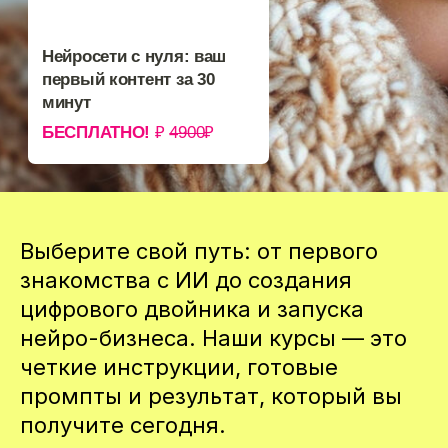
Нейросети могут
.
всё
Визуал
Выберите свой путь: от первого
Создавайте изображения и видео для бизнеса без
дизайнера и монтажёра
знакомства с ИИ до создания
Подробнее
цифрового двойника и запуска
нейро-бизнеса. Наши курсы — это
Контент
четкие инструкции, готовые
Генерируйте изображения и видео для бизнеса
промпты и результат, который вы
без навыков дизайнера и монтажа
получите сегодня.
Подробнее