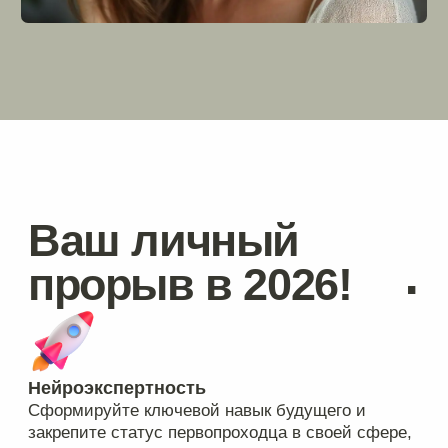
Оплата и финансовая
гибкость
Оплата картой онлайн
Оплатите полную стоимость курса банковской
картой (Visa, Mastercard, МИР) в один клик.
Доступ к материалам откроется автоматически
сразу после подтверждения платежа.
Оплата частями (Сплит)
Разделите стоимость на 2 или 3 равные части.
Первый платеж — сегодня, остальные — с
автоматическим списанием. Процесс обучения
начинается сразу после первой оплаты.
Все платежи проходят через защищённое
соединение по протоколу TLS
и обрабатываются платёжным
шлюзом
ЮKassa
(обладатель международного
сертификата безопасности PCI DSS). Мы не
имеем доступа к данным вашей карты.