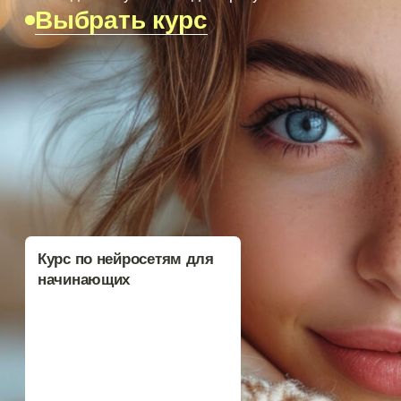
Курс по нейросетям для
начинающих
Нейросети с нуля: ваш
первый контент за 30
минут
БЕСПЛАТНО!
₽
4900
₽