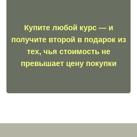
Обучение построено по принципу
«узнал
→ сразу применил → получил
результат»
. Вам не придется
просиживать часы за теорией. С первого
урока вы погружаетесь в практику:
повторяете действия за экспертом в
реальном интерфейсе нейросетей,
используете готовые шаблоны и
промпты, которые уже доказали свою
эффективность