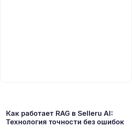
AI
мы решили эту
проблему с помощью
технологии
RAG
(Retrieval Augmented
Generation)
.
Как работает RAG в Selleru AI:
Технология точности без ошибок